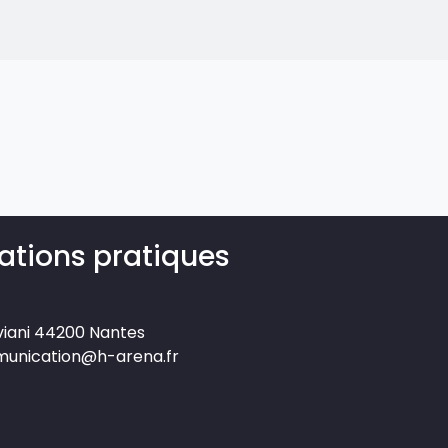
ations pratiques
 éditorial (WYSIWYG)
viani 44200 Nantes
munication@h-arena.fr