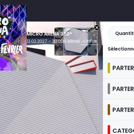
Quantit
MICRO ARENA 360°
Infos
13.02.2027 - 20:00
H ARENA
Sélectionn
PARTER
PARTER
PARTER
CATEGO