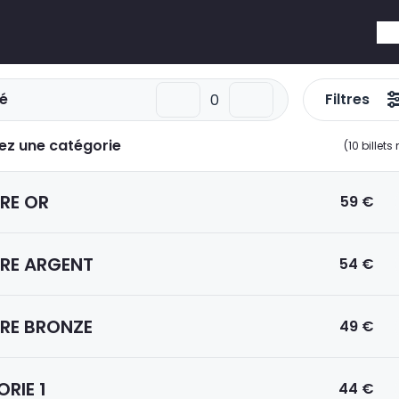
é
Filtres
ez une catégorie
(
10
billets
RE OR
59 €
RE ARGENT
54 €
RE BRONZE
49 €
RIE 1
44 €